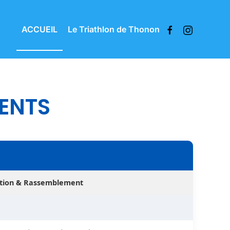
ACCUEIL
Le Triathlon de Thonon
MENTS
tion & Rassemblement