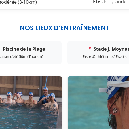
Été :
En grande 
modérée (8-10km)
NOS LIEUX D’ENTRAÎNEMENT
Piscine de la Plage
Stade J. Moyna
assin d’été 50m (Thonon)
Piste d’athlétisme / Fracti